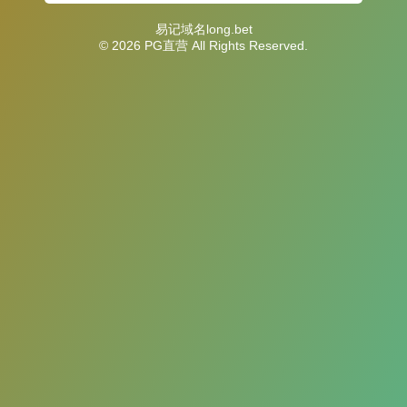
易记域名long.bet
© 2026 PG直营 All Rights Reserved.